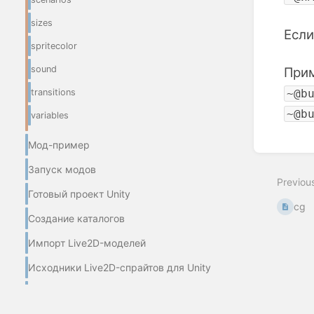
sizes
Если
spritecolor
sound
Прим
transitions
~@b
~@b
variables
Мод-пример
Enter
section
Запуск модов
select
Previou
mode
Готовый проект Unity
cg
Создание каталогов
Импорт Live2D-моделей
Исходники Live2D-спрайтов для Unity
Переводы сценариев