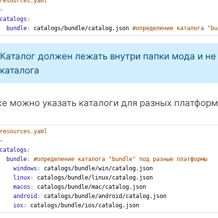
resources.yaml
-
catalogs
:
  bundle
: 
catalogs/bundle/catalog.json 
#определение каталога "bu
Каталог должен лежать внутри папки мода и не
каталога
е можно указать каталоги для разных платформ
resources.yaml
-
catalogs
:
  bundle
: 
#определение каталога "bundle" под разные платформы
    windows
: 
catalogs/bundle/win/catalog.json
    linux
: 
catalogs/bundle/linux/catalog.json
    macos
: 
catalogs/bundle/mac/catalog.json
    android
: 
catalogs/bundle/android/catalog.json
    ios
: 
catalogs/bundle/ios/catalog.json