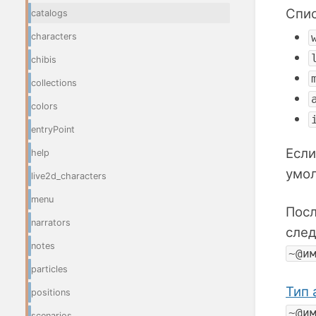
Спис
catalogs
characters
chibis
collections
colors
entryPoint
Если
help
умо
live2d_characters
menu
Посл
narrators
след
notes
~@и
particles
Тип 
positions
~@и
scenarios