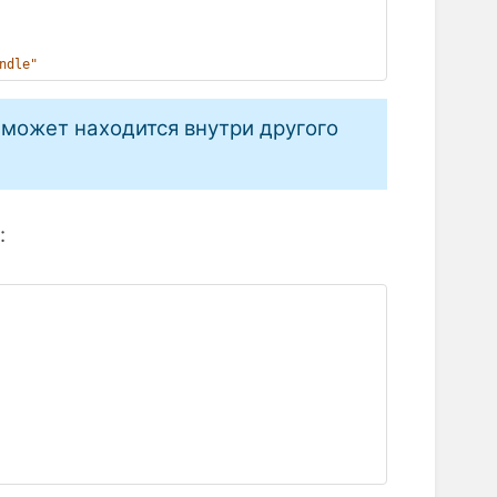
ndle"
 может находится внутри другого
: