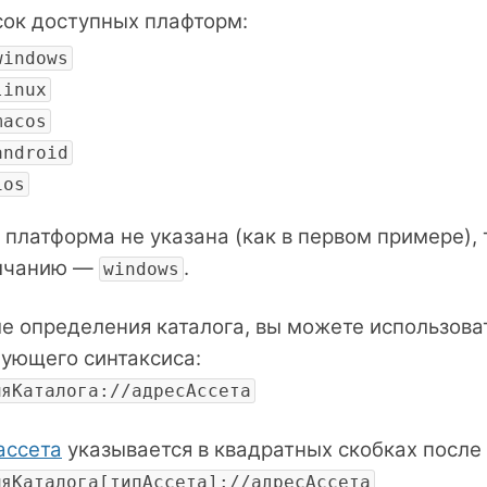
ок доступных плафторм:
windows
linux
macos
android
ios
 платформа не указана (как в первом примере),
лчанию —
.
windows
е определения каталога, вы можете использова
ующего синтаксиса:
мяКаталога://адресАссета
ассета
указывается в квадратных скобках после 
мяКаталога[типАссета]://адресАссета