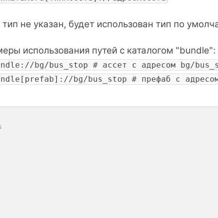
 тип не указан, будет использован тип по умол
еры использования путей с каталогом "bundle":
undle://bg/bus_stop # ассет с адресом bg/bus_
undle[prefab]://bg/bus_stop # префаб с адресо
s