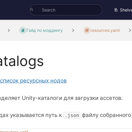
Shelv
Гайд по моддингу
resources.yaml
atalogs
список
ресурсных нодов
деляет Unity-каталоги для загрузки ассетов.
дах указывается путь к
файлу собранного 
.json