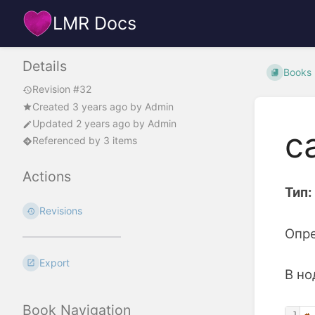
LMR Docs
Details
Books
Revision #32
Created
3 years ago
by
Admin
Updated
2 years ago
by
Admin
c
Referenced by 3 items
Actions
Тип:
Revisions
Опре
Export
В но
Book Navigation
1