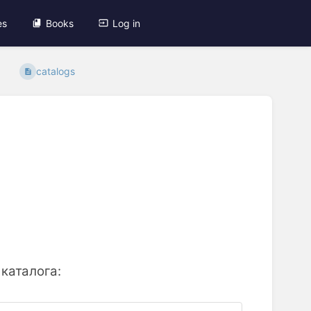
es
Books
Log in
catalogs
каталога: