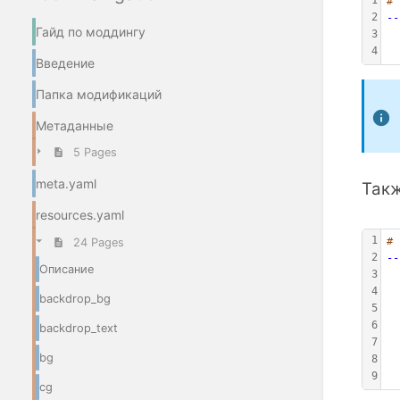
# 
2
--
Гайд по моддингу
3
  
4
  
Введение
Папка модификаций
Метаданные
5 Pages
meta.yaml
Такж
resources.yaml
1
# 
24 Pages
2
--
Описание
3
  
4
  
backdrop_bg
5
  
6
  
backdrop_text
7
  
bg
8
  
9
  
cg