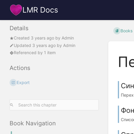
LMR Docs
Details
Books
Created
3 years ago
by
Admin
Updated
3 years ago
by
Admin
Referenced by 1 item
П
Actions
Export
Син
Перех
Фон
Список
Book Navigation