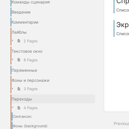
Спр
Команды сценария
Списо
Введение
Комментарии
Экр
Лейблы
Списо
2 Pages
Текстовое окно
8 Pages
Переменные
Фоны и персонажи
3 Pages
Переходы
4 Pages
Синтаксис
Previou
Фоны (background)