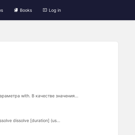
es
Books
Log in
аметра with. В качестве значения...
ve dissolve [duration] (us...