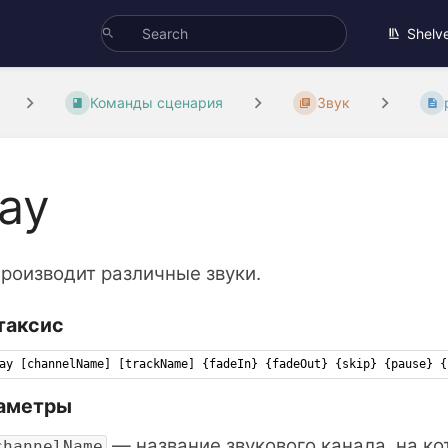
Shelv
Команды сценария
Звук
lay
роизводит различные звуки.
таксис
ay [channelName] [trackName] {fadeIn} {fadeOut} {skip} {pause} {
аметры
— название звукового канала, на к
channelName