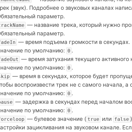
рек (звук). Подробнее о звуковых каналах напи
бязательный параметр.
— название трека, который нужно про
trackName
бязательный параметр.
— время подъема громкости в секундах.
fadeIn
начение по умолчанию:
.
0
— время затухания текущего активного н
fadeOut
начение по умолчанию:
.
0
— время в секундах, которое будет пропуще
skip
тобы воспроизвести трек не с самого начала, а 
начение по умолчанию:
.
0
— задержка в секундах перед началом во
pause
начение по умолчанию:
.
0
— булевое значение (
или
forceloop
true
false
астройки зацикливания на звуковом канале. Ес