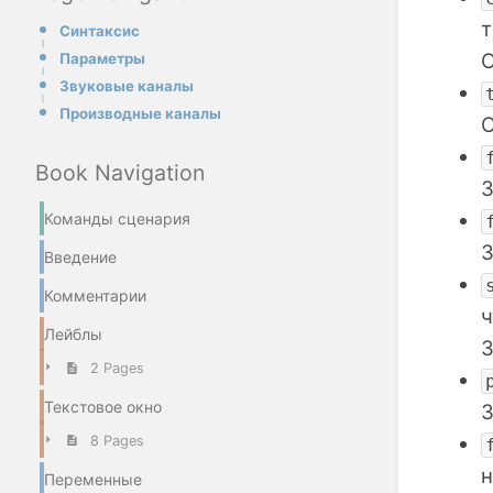
т
Синтаксис
О
Параметры
Звуковые каналы
Производные каналы
О
Book Navigation
З
Команды сценария
З
Введение
Комментарии
ч
Лейблы
З
2 Pages
Текстовое окно
З
8 Pages
н
Переменные