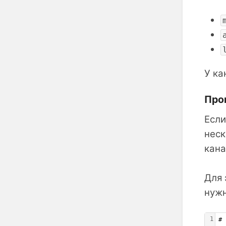
У к
Про
Если
неск
кана
Для 
нужн
1
# 