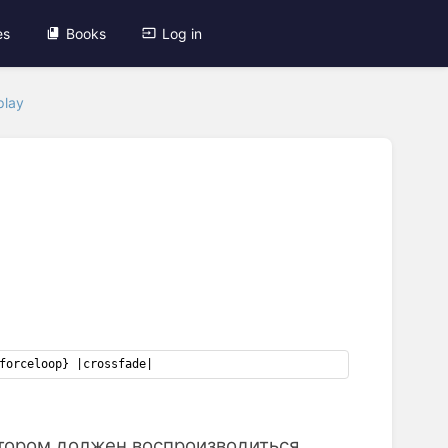
es
Books
Log in
play
forceloop} |crossfade|
отором должен воспроизводиться