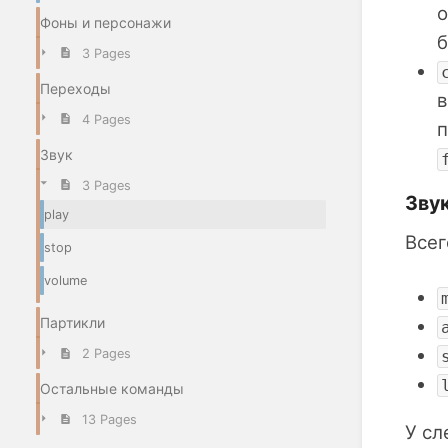
о
Фоны и персонажи
б
3 Pages
Переходы
в
4 Pages
п
Звук
3 Pages
Зву
play
Всег
stop
volume
Партикли
2 Pages
Остальные команды
13 Pages
У сл