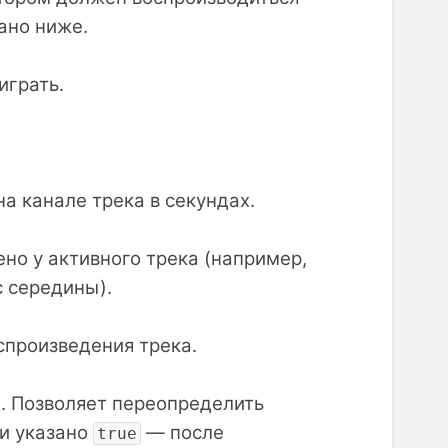
сано ниже.
играть.
а канале трека в секундах.
но у активного трека (например,
с середины).
спроизведения трека.
). Позволяет переопределить
ли указано
— после
true