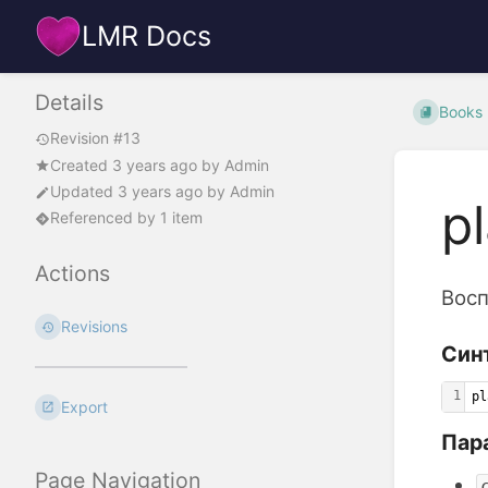
LMR Docs
Details
Books
Revision #13
Created
3 years ago
by
Admin
Updated
3 years ago
by
Admin
p
Referenced by 1 item
Actions
Восп
Revisions
Син
1
pl
Export
Пар
Page Navigation