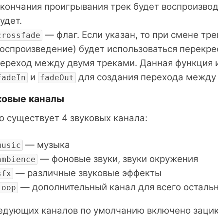
кончания проигрывания трек будет воспроизвод
удет.
— флаг. Если указан, то при смене тр
crossfade
оспроизведение) будет использоваться перекрес
ереход между двумя треками. Данная функция 
и
для создания перехода между
fadeIn
fadeOut
ковые каналы
о существует 4 звуковых канала:
— музыка
music
— фоновые звуки, звуки окружения
ambience
— различные звуковые эффекты
sfx
— дополнительный канал для всего осталь
loop
едующих каналов по умолчанию включено зацик