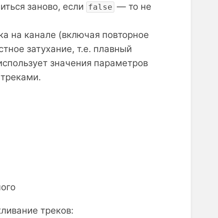
иться заново, если
— то не
false
ека на канале (включая повторное
тное затухание, т.е. плавный
использует значения параметров
 треками.
ного
ливание треков: