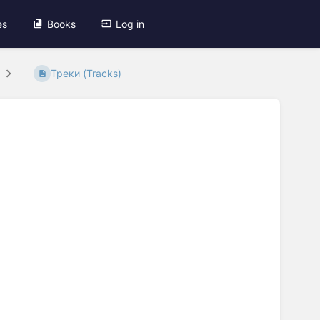
es
Books
Log in
Треки (Tracks)