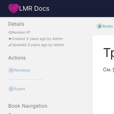
LMR Docs
Details
Books
Revision #1
Created
3 years ago
by
Admin
Updated
3 years ago
by
Admin
Т
Actions
См.
Revisions
Enter
section
Export
select
mode
Book Navigation